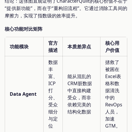
结论：这张图直观证明了CharacterQuilt的核心价值不在于
“提供新功能”，而在于“重构旧流程”。它通过消除工具间的
摩擦力，实现了指数级的效率提升。
核心功能对比矩阵
官方
核心用
功能模块
本质差异点
描述
户价值
数据
拯救了
丰
被困在
富、
能从混乱的
Excel表
ICP
CRM脏数据
格和数
打
中直接构建
据清洗
Data Agent
分、
受众，而非
中的
受众
依赖完美的
RevOps
细分
结构化数据
人员，
与定
加速
位
GTM。