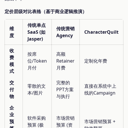
定价层级对比表格（基于商业逻辑推演）
传统单点
维
传统营销
SaaS (如
CharacterQuilt
度
Agency
Jasper)
收
按席
高额
费
位/Token
Retainer
定制化年费
模
月付
月费
式
交
完整的
零散的文
直接在系统中上
付
PPT方案
本/图片
线的Campaign
物
与执行
企
业
软件采购
市场营销
预
市场营销预算 +
预算 (极
预算 (资