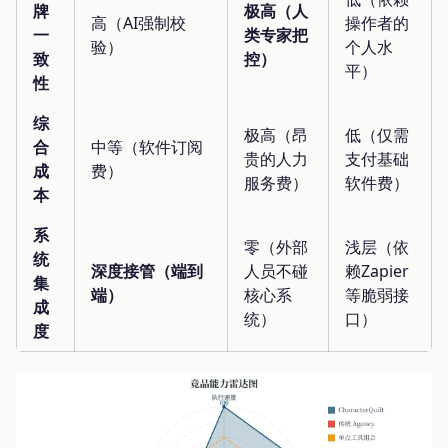
牌
极高（人
高（AI强制校
操作者的
一
类专家把
验）
个人水
致
控）
平）
性
综
极高（昂
低（仅需
合
中等（软件订阅
贵的人力
支付基础
成
费）
服务费）
软件费）
本
系
零（外部
浅层（依
统
深度接管（端到
人员不碰
赖Zapier
集
端）
核心系
等脆弱接
成
统）
口）
度