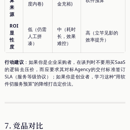
算
软件预算
度内卷)
金充裕)
来
源
ROI
低（仍需
中（耗时
显
高（立竿见影的
人工拼
长，效果
性
效率提升）
凑）
难控）
度
行动建议
：如果你是企业采购者，在谈判时不要用买SaaS
的逻辑去压价，而应要求其对标Agency的交付标准签订
SLA（服务等级协议）；如果你是创业者，学习这种“用软
件切服务预算”的降维打击定价法。
7. 竞品对比