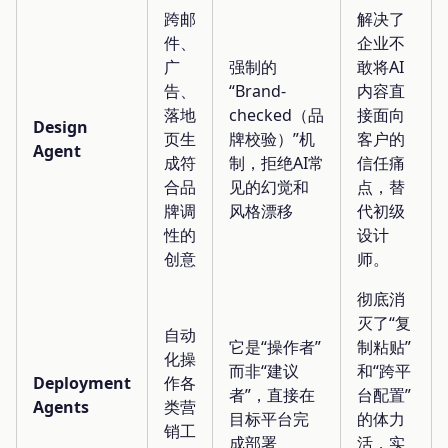
跨邮
解决了
件、
企业不
广
强制的
敢将AI
告、
“Brand-
内容直
落地
checked（品
接面向
Design
页生
牌校验）”机
客户的
Agent
成符
制，拒绝AI常
信任痛
合品
见的幻觉和
点，替
牌调
风格漂移
代初级
性的
设计
创意
师。
彻底消
灭了“复
自动
它是“操作者”
制粘贴”
化操
而非“建议
和“跨平
Deployment
作各
者”，直接在
台配置”
Agents
类营
目标平台完
的体力
销工
成部署
活，实