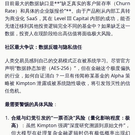
目前最大的数据缺口是**“缺乏真实的客户留存率（Churn
Rate）和具体的企业版报价”**。由于产品刚从内部工具转
为商业化 SaaS，其在 Level III Capital 内部的成功，能否
无缝迁移到其他投资逻辑完全不同的基金中？如果缺乏这一
数据，投资人在现阶段给出高估值将面临极大风险。
社区最大争议：数据反噬与隐私信任
人类交易员感到自己的交易模式正在被系统学习。尽管官方
声明“数据静态加密（AES-256）”，但在金融这个极度偏执
的行业，如何自证清白？一旦有传闻称某基金的 Alpha 策
略被 Kimpton 泄露或被系统隐性吸收，将引发毁灭性的信
任危机。
最需要警惕的具体风险
：
合规与幻觉引发的“一票否决”风险（量化影响程度：极
高）
：虽然 Kimpton 强调“深度研究溯源到原始文件”，
但大模型在处理复杂金融逻辑时仍有极低概率出现幻