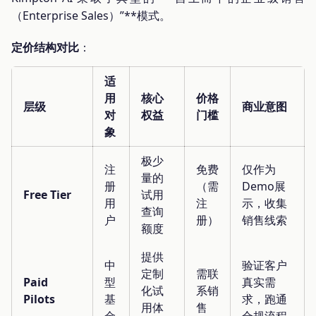
（Enterprise Sales）”**模式。
定价结构对比
：
适
用
核心
价格
层级
商业意图
对
权益
门槛
象
极少
注
免费
仅作为
量的
册
（需
Demo展
Free Tier
试用
用
注
示，收集
查询
户
册）
销售线索
额度
提供
中
验证客户
定制
需联
Paid
型
真实需
化试
系销
Pilots
基
求，跑通
用体
售