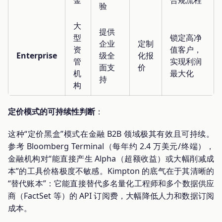
金
合规流程
验
大
提供
型
锁定高净
企业
定制
资
值客户，
Enterprise
级全
化报
管
实现利润
面支
价
机
最大化
持
构
定价模式的可持续性判断
：
这种“定价黑盒”模式在金融 B2B 领域极其有效且可持续。
参考 Bloomberg Terminal（每年约 2.4 万美元/终端），
金融机构对“能直接产生 Alpha（超额收益）或大幅削减成
本”的工具价格极度不敏感。Kimpton 的底气在于其清晰的
“替代账本”：它能直接替代多名量化工程师和多个数据供应
商（FactSet 等）的 API 订阅费，大幅降低人力和数据订阅
成本。