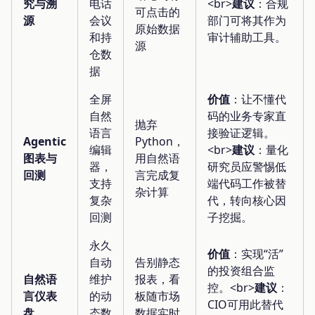
究与溯
电话
<br>
建议
：合规
可点击的
源
会议
部门可将其作为
原始数据
和持
审计辅助工具。
源
仓数
据
全屏
价值
：让不懂代
自然
码的业务专家直
抛弃
语言
接验证逻辑。
Agentic
Python，
编辑
<br>
建议
：量化
图表与
用自然语
器，
研究员应警惕低
回测
言完成复
支持
端代码工作被替
杂计算
复杂
代，转向核心因
回测
子挖掘。
永久
价值
：实现“活”
自动
告别静态
的投资组合监
自然语
维护
报表，看
控。<br>
建议
：
言仪表
的动
板随市场
CIO可用此替代
盘
态数
数据实时