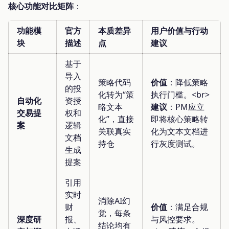
核心功能对比矩阵
：
功能模
官方
本质差异
用户价值与行动
块
描述
点
建议
基于
导入
策略代码
价值
：降低策略
的投
化转为“策
执行门槛。<br>
自动化
资授
略文本
建议
：PM应立
交易提
权和
化”，直接
即将核心策略转
案
逻辑
关联真实
化为文本文档进
文档
持仓
行灰度测试。
生成
提案
引用
实时
消除AI幻
财
价值
：满足合规
觉，每条
深度研
报、
与风控要求。
结论均有