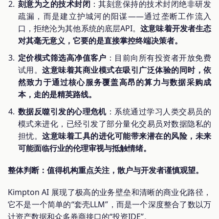
刻意为之的技术封闭
：其刻意保持的技术封闭绝非研发
疏漏，而是建立护城河的阳谋——通过垄断工作流入
口，拒绝沦为其他系统的底层API。
这意味着开发者生态
对其毫无意义，它要的是直接掌控终端决策者。
定价模式筛选高净值客户
：目前向所有投资者开放免费
试用。
这意味着其商业模式在吸引广泛体验的同时，依
然致力于通过核心服务覆盖高昂的算力与数据采购成
本，走的是精英路线。
数据反噬引发的心理危机
：系统通过学习人类交易员的
模式来进化，已经引发了部分量化交易员对数据隐私的
担忧。
这意味着工具的进化可能带来潜在的风险，未来
可能面临行业的伦理审视与抵触情绪。
整体判断：值得机构重点关注，散户与开发者谨慎观望。
Kimpton AI 展现了极高的业务壁垒和清晰的商业化路径，
它不是一个简单的“套壳LLM”，而是一个深度整合了数以万
计资产数据和众多券商接口的“投资IDE”。