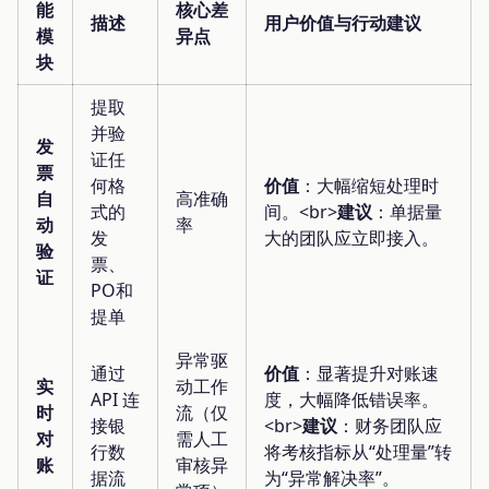
能
核心差
描述
用户价值与行动建议
模
异点
块
提取
并验
发
证任
票
何格
价值
：大幅缩短处理时
自
高准确
式的
间。<br>
建议
：单据量
动
率
发
大的团队应立即接入。
验
票、
证
PO和
提单
异常驱
通过
价值
：显著提升对账速
实
动工作
API 连
度，大幅降低错误率。
时
流（仅
接银
<br>
建议
：财务团队应
对
需人工
行数
将考核指标从“处理量”转
账
审核异
据流
为“异常解决率”。