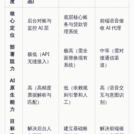
度
品)
核
底层核心账
心
后台对账与
前端语音催
务与贷款管
定
监控 AI 层
收 AI 代理
理系统
位
部
极高（需全
中等（需对
署
极低（API
面替换现有
接通信渠
阻
无缝接入）
系统）
道）
力
AI
原
高（高精度
低（依赖规
高（语音交
生
票据解析与
则引擎和人
互与意图识
能
匹配）
工）
别）
力
目
标
解决后台人
建立基础账
解决前端催