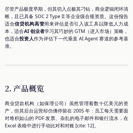
尽管产品极度早期，但其切入点极其刁钻，商业逻辑闭环清
晰，且已具备 SOC 2 Type II 等企业级合规资质。这份报告
适合
信贷机构高管
用来评估是否引入该工具以降低人力成
本，适合
AI 创业者
学习其巧妙的 GTM（进入市场）策略，
也适合
投资人
作为评估下一代垂直 AI Agent 赛道的参考基
准。
2. 产品概览
商业贷款机构（如保理公司）虽然管理着数十亿美元的资
产，但其后台运营却仿佛停留在 2005 年：员工每天需要面
对堆积如山的 PDF 发票、杂乱的电子邮件和银行流水，在
Excel 表格中进行手动比对和对账 [cite: 12]。