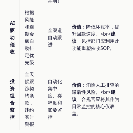
常项）
根据
风险
AI
和逾
价值
：降低坏账率，提
驱
全渠道
期金
升回款速度。<br>
建
动
自动跟
额自
议
：风控部门应利用此
催
进
动排
功能重塑催收SOP。
收
定优
先级
全天
投
候跟
自动化
价值
：消除人工排查的
资
踪契
集中
滞后性风险。<br>
建
组
约条
度、稀
议
：合规官应将其作为
合
款，
释度和
日常监控的核心仪表
监
违约
账龄监
盘。
控
实时
控
警报