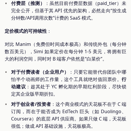
付费层（推测）
：虽然目前付费层数据（paid_tier）未
完全公开，但基于其 API 优先的架构，必然走向“按生成
分钟数/API调用次数”计费的 SaaS 模式。
定价模式的可持续性
：
对比 Manim（免费但时间成本极高）和传统外包（每分钟
数百美元），Simi 如果定价在每分钟 1-5 美元，将拥有巨
大的利润空间，同时对 B 端客户依然是“白菜价”。
对于付费读者（企业用户）
：只要它能替代你团队中哪
怕半个动画师的工作量，这个工具就绝对值回票价。
行
动建议
：趁其处于 YC 孵化期的早期红利阶段，尽快锁
定其企业版早期折扣。
对于创业者/投资者
：这个商业模式的天花板不在于 C 端
订阅，而在于能否成为 EdTech 巨头（如 Duolingo、
Coursera）的底层 API 供应商。如果只做 C 端，天花板
很低；做成 API 基础设施，天花板极高。