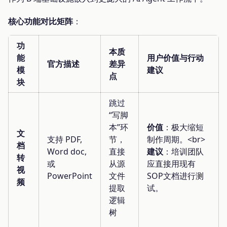
核心功能对比矩阵
：
功
本质
能
用户价值与行动
官方描述
差异
模
建议
点
块
跳过
“写脚
本”环
价值
：极大缩短
文
支持 PDF,
节，
制作周期。<br>
档
Word doc,
直接
建议
：培训团队
转
或
从源
应直接用现有
视
PowerPoint
文件
SOP文档进行测
频
提取
试。
逻辑
树