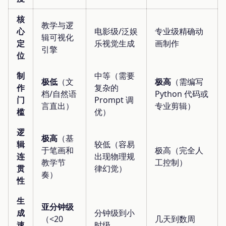
核
教学与逻
心
电影级/泛娱
专业级精确动
辑可视化
定
乐视觉生成
画制作
引擎
位
制
中等（需要
极低
（文
极高
（需编写
作
复杂的
档/自然语
Python 代码或
门
Prompt 调
言直出）
专业剪辑）
槛
优）
逻
极高
（基
辑
较低（容易
于笔画和
极高（完全人
连
出现物理规
教学节
工控制）
贯
律幻觉）
奏）
性
生
亚分钟级
成
分钟级到小
（<20
几天到数周
速
时级