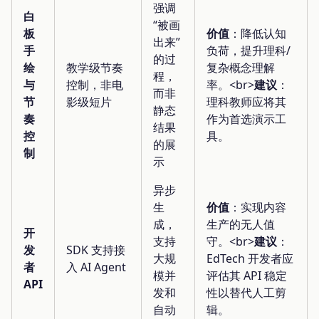
强调
白
“被画
板
价值
：降低认知
出来”
手
负荷，提升理科/
的过
绘
教学级节奏
复杂概念理解
程，
与
控制，非电
率。<br>
建议
：
而非
节
影级短片
理科教师应将其
静态
奏
作为首选演示工
结果
控
具。
的展
制
示
异步
生
价值
：实现内容
成，
生产的无人值
开
支持
守。<br>
建议
：
发
SDK 支持接
大规
EdTech 开发者应
者
入 AI Agent
模并
评估其 API 稳定
API
发和
性以替代人工剪
自动
辑。