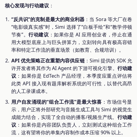
核心发现与行动建议
：
“反共识”的克制是最大的商业利器
：当 Sora 等大厂在卷
“电影级真实感”时，Simi 选择了“白板手绘”和“教学停顿
节奏”。
行动建议
：如果你是 AI 应用创业者，停止在通
用大模型底座上与巨头拼算力，立刻转向具有极高容错
率和特定工作流的垂直场景（如教育、合规培训）。
API 优先策略正在重塑内容供应链
：Simi 提供的 SDK 允
许开发者将其作为 AI Agent 的下游可视化引擎。
行动建
议
：如果你是 EdTech 产品经理，本季度应重点评估将
此类 API 接入现有题库解析系统的可行性，以替代高昂
的人工录课成本。
用户自发涌现的“组合工作流”是最大惊喜
：市场信号显
示，用户正将外部研究与音频生成工具与 Simi 的视觉生
成能力结合，实现了全自动的播客/视频生产线。
行动建
议
：如果你是内容团队负责人，立刻测试这种组合工作
流，这有望将你的单集内容制作成本压缩 90% 以上。