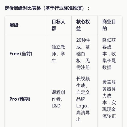
定价层级对比表格（基于行业标准推演）
：
目标人
核心权
商业目
层级
群
益
的
20秒生
降低获
独立教
成、基
客成
Free (当前)
师、学
础白
本，收
生
板、无
集长尾
需注册
数据
长视频
覆盖服
生成、
务器算
课程创
自定义
力成
Pro (预期)
作者、
品牌
本，实
L&D
Logo、
现现金
高清导
流转正
出