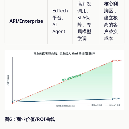
高并发
核心利
EdTech
调用、
润区
，
平台、
SLA保
建立极
API/Enterprise
AI
障、专
高的客
Agent
属模型
户替换
微调
成本
图6：商业价值/ROI曲线