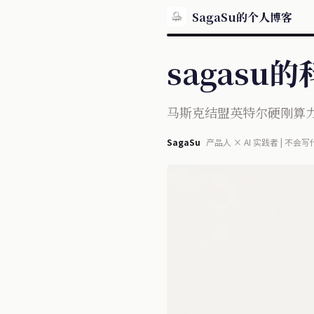
SagaSu的个人博客
sagasu的科
马斯克结盟英特尔硬刚算力霸
SagaSu
产品人 × AI 实践者 | 不会写
OmniConvert 作者 | 每日 