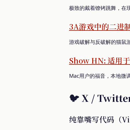
极致的戴着镣铐跳舞，在
3A游戏中的二进
游戏破解与反破解的猫鼠
Show HN: 适用
Mac用户的福音，本地
🐦 X / Twitte
纯靠嘴写代码（Vi