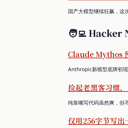
国产大模型继续狂飙，这次
🧑‍💻 Hacker
Claude Myth
Anthropic新模型底
捡起老黑客习惯，让“
纯靠嘴写代码虽然爽，但
仅用256字节写出