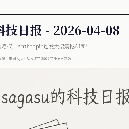
技日报 - 2026-04-08
权，Anthropic连发大招震撼AI圈！
代码，用 AI Agent 从零造了 3900 页多语言网站 |
AI 情报（X-Ray 晚报 + HN 战略雷达）