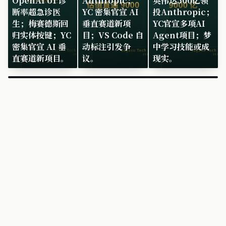
OpenAI o1 诊
Anthropic；
英伟达500亿领
断率超急诊医
YC 密集官宣 AI
投Anthropic；
生；梅赛德斯回
垂直赛道新项
YC官宣多项AI
归实体按键；YC
目；VS Code 自
Agent项目；梦
密集官宣 AI 垂
动标注引发争
中学习技能或成
直赛道新项目。
议。
现实。
×