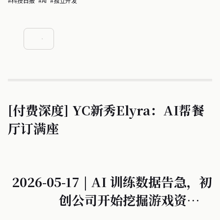
#科技日报
#AI
#独立开发
[付费深度] YC新秀Elyra：AI帮餐
厅订满座
2026-05-17 | AI 训练数据告急，初
创公司开始挖掘游戏资产；
DeepSeek-V4 再次搅动 LLM 操控