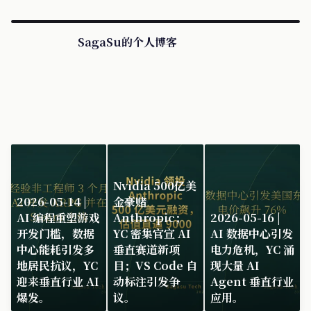
赛道。
SagaSu的个人博客
Nvidia 500亿美
2026-05-14 |
金豪赌
AI 编程重塑游戏
Anthropic；
2026-05-16 |
开发门槛，数据
YC 密集官宣 AI
AI 数据中心引发
中心能耗引发多
垂直赛道新项
电力危机，YC 涌
地居民抗议，YC
目；VS Code 自
现大量 AI
迎来垂直行业 AI
动标注引发争
Agent 垂直行业
爆发。
议。
应用。