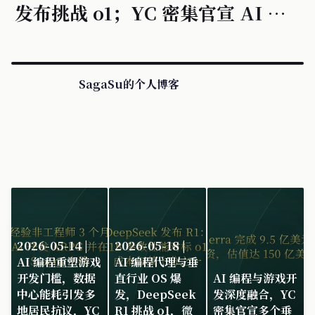
发布挑战 o1；YC 密集官宣 AI 游戏
与移动端 Agent 基础设施。
SagaSu的个人博客
2026-05-14 |
2026-05-18 |
AI 编程重塑游戏
AI 编程代理与垂
开发门槛，数据
直行业 OS 爆
AI 编程与游戏开
中心能耗引发多
发，DeepSeek
发深度融合，YC
地居民抗议，YC
R1 挑战 o1，微
密集官宣多个垂