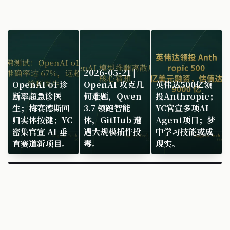
2026-05-21 |
OpenAI o1 诊
OpenAI 攻克几
英伟达500亿领
断率超急诊医
何难题，Qwen
投Anthropic；
生；梅赛德斯回
3.7 领跑智能
YC官宣多项AI
归实体按键；YC
体，GitHub 遭
Agent项目；梦
密集官宣 AI 垂
遇大规模插件投
中学习技能或成
直赛道新项目。
毒。
现实。
×