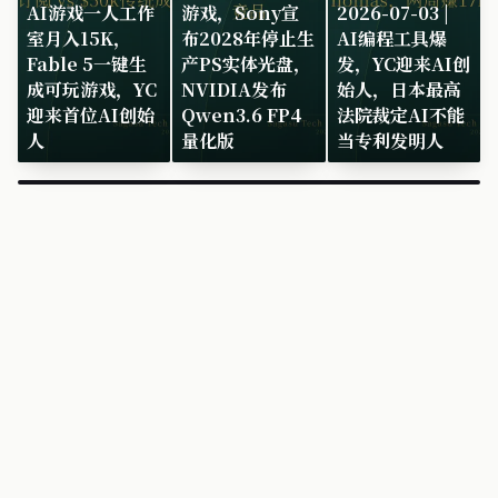
AI游戏一人工作
游戏，Sony宣
2026-07-03 |
室月入15K，
布2028年停止生
AI编程工具爆
Fable 5一键生
产PS实体光盘，
发，YC迎来AI创
成可玩游戏，YC
NVIDIA发布
始人，日本最高
迎来首位AI创始
Qwen3.6 FP4
法院裁定AI不能
人
量化版
当专利发明人
×