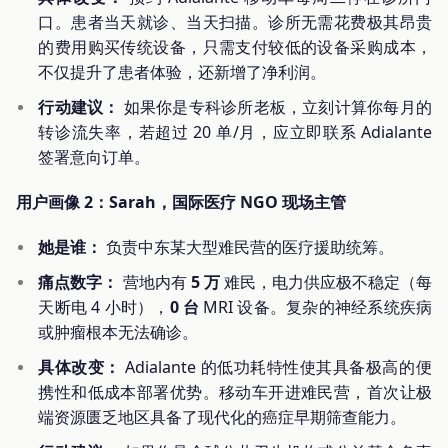
口。患者当天就诊、当天扫描。诊所无需花费极其昂贵
的费用购买传统设备，只需支付较低的设备采购成本，
不仅提升了患者体验，还新增了净利润。
行动建议：
如果你是专科诊所老板，立刻计算你每月的
转诊流失率，若超过 20 单/月，应立即联系 Adialante
签署意向订单。
用户画像 2：Sarah，国际医疗 NGO 现场主管
她是谁：
负责中东某大型难民营的医疗援助统筹。
痛点数字：
营地内有
5 万
难民，电力供应极不稳定（每
天断电 4 小时），
0 台
MRI 设备。复杂的神经系统疾病
或肿瘤根本无法确诊。
具体改变：
Adialante 的低功耗特性使其具备极高的便
携性和低成本部署优势。移动车开进难民营，首次让极
端资源匮乏地区具备了现代化的癌症早期筛查能力。