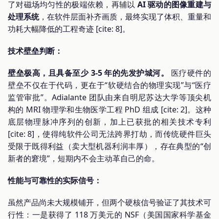
了对磁场均匀性的极端依赖，再辅以
AI 驱动的图像重建与
处理系统
，在软件层面补齐画质，最终实现了体积、重量和
功耗大幅降低的工程奇迹 [cite: 8]。
技术壁垒判断：
壁垒极高，且具备至少 3-5 年的先发护城河。
医疗硬件的
壁垒不仅在于代码，更在于“软硬结合的物理实现”与“医疗
监管审批”。Adialante 团队由来自明尼苏达大学等顶尖机
构的 MRI 物理学和生物医学工程 PhD 组成 [cite: 2]。这种
底层物理脉冲序列的创新，加上已获批的相关技术专利
[cite: 8]，使得纯软件公司无法跨界打劫，而传统硬件巨头
受限于既得利益（卖大型机器利润丰厚），存在典型的“创
新者的窘境”，短期内不会主动革自己的命。
性能与可靠性的实际信号：
虽然产品尚未大规模铺开，但两个硬核信号验证了其技术可
行性：一是获得了 118 万美元的 NSF（美国国家科学基金