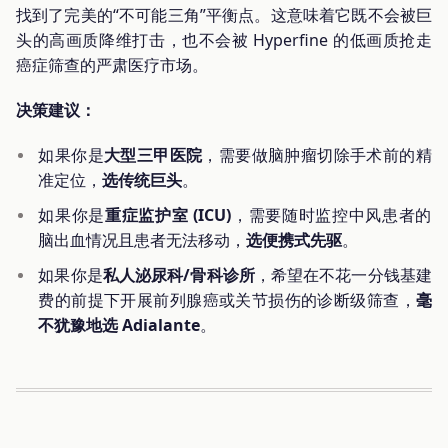
找到了完美的“不可能三角”平衡点。这意味着它既不会被巨
头的高画质降维打击，也不会被 Hyperfine 的低画质抢走
癌症筛查的严肃医疗市场。
决策建议：
如果你是
大型三甲医院
，需要做脑肿瘤切除手术前的精
准定位，
选传统巨头
。
如果你是
重症监护室 (ICU)
，需要随时监控中风患者的
脑出血情况且患者无法移动，
选便携式先驱
。
如果你是
私人泌尿科/骨科诊所
，希望在不花一分钱基建
费的前提下开展前列腺癌或关节损伤的诊断级筛查，
毫
不犹豫地选 Adialante
。