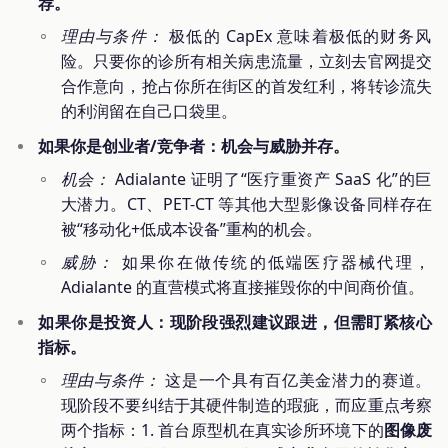
荐。
理由与条件：
极低的 CapEx 意味着极低的财务风
险。只要你的诊所有相关病患流量，立刻去官网提交
合作意向，抢占你所在街区的首发红利，将转诊流失
的利润留在自己口袋里。
如果你是创业者/竞争者：机会与威胁并存。
机会：
Adialante 证明了“医疗重资产 SaaS 化”的巨
大潜力。CT、PET-CT 等其他大型影像设备同样存在
被“移动化+低成本设备”重构的机会。
威胁：
如果你在做传统的低端医疗器械代理，
Adialante 的直营模式将直接摧毁你的中间商价值。
如果你是投资人：现阶段强烈建议跟进，但需盯紧核心
指标。
理由与条件：
这是一个具有百亿美金潜力的赛道。
现阶段不要纠结于其硬件制造的瑕疵，而应重点考察
两个指标：1. 首台原型机在真实诊所环境下的
图像废