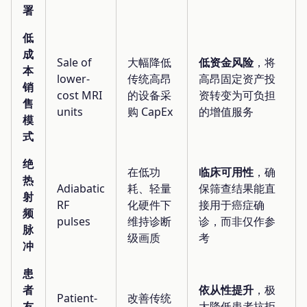
署
低
成
Sale of
大幅降低
低资金风险
，将
本
lower-
传统高昂
高昂固定资产投
销
cost MRI
的设备采
资转变为可负担
售
units
购 CapEx
的增值服务
模
式
绝
在低功
临床可用性
，确
热
Adiabatic
耗、轻量
保筛查结果能直
射
RF
化硬件下
接用于癌症确
频
pulses
维持诊断
诊，而非仅作参
脉
级画质
考
冲
患
者
依从性提升
，极
Patient-
改善传统
友
大降低患者抗拒