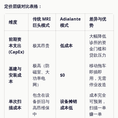
定价层级对比表格：
传统 MRI
Adialante
差异与优
维度
巨头模式
模式
势
大幅降低
前期资
诊所的资
本支出
极其昂贵
低成本
金门槛和
(CapEx)
贷款压力
极高（防
移动拖车
基建与
磁室、大
即插即
安装成
$0
功率电
用，无需
本
网）
停业改造
包含在设
成本完全
单次扫
备折旧与
设备摊销
可预测，
描成本
高昂维保
成本低
扫描一单
中
赚一单