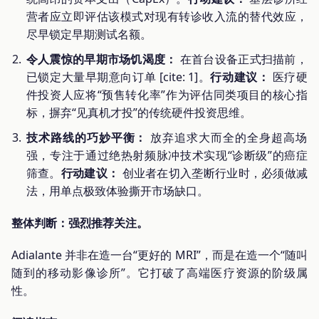
营者应立即评估该模式对现有转诊收入流的替代效应，
尽早锁定早期测试名额。
令人震惊的早期市场饥渴度：
在首台设备正式扫描前，
已锁定大量早期意向订单 [cite: 1]。
行动建议：
医疗硬
件投资人应将“预售转化率”作为评估同类项目的核心指
标，摒弃“见真机才投”的传统硬件投资思维。
技术路线的巧妙平衡：
放弃追求大而全的全身超高场
强，专注于通过绝热射频脉冲技术实现“诊断级”的癌症
筛查。
行动建议：
创业者在切入垄断行业时，必须做减
法，用单点极致体验撕开市场缺口。
整体判断：强烈推荐关注。
Adialante 并非在造一台“更好的 MRI”，而是在造一个“随叫
随到的移动影像诊所”。它打破了高端医疗资源的阶级属
性。