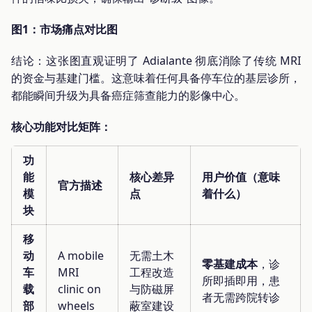
图1：市场痛点对比图
结论：这张图直观证明了 Adialante 彻底消除了传统 MRI
的资金与基建门槛。这意味着任何具备停车位的基层诊所，
都能瞬间升级为具备癌症筛查能力的影像中心。
核心功能对比矩阵：
功
能
核心差异
用户价值（意味
官方描述
模
点
着什么）
块
移
动
A mobile
无需土木
零基建成本
，诊
车
MRI
工程改造
所即插即用，患
载
clinic on
与防磁屏
者无需跨院转诊
部
wheels
蔽室建设