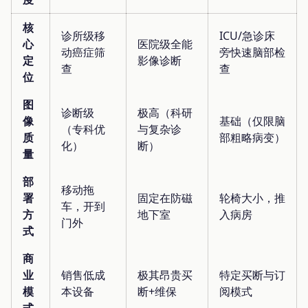
核
诊所级移
ICU/急诊床
心
医院级全能
动癌症筛
旁快速脑部检
定
影像诊断
查
查
位
图
诊断级
极高（科研
像
基础（仅限脑
（专科优
与复杂诊
质
部粗略病变）
化）
断）
量
部
移动拖
署
固定在防磁
轮椅大小，推
车，开到
方
地下室
入病房
门外
式
商
业
销售低成
极其昂贵买
特定买断与订
模
本设备
断+维保
阅模式
式