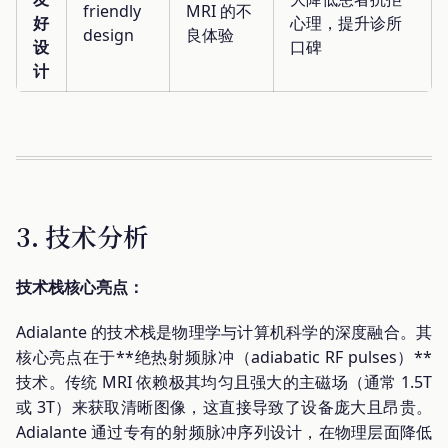
friendly
MRI 的不
好
心理，提升诊所
design
良体验
设
口碑
计
3. 技术分析
技术栈核心亮点：
Adialante 的技术栈是物理学与计算机科学的深度融合。其
核心亮点在于**绝热射频脉冲（adiabatic RF pulses）**
技术。传统 MRI 依赖极其均匀且强大的主磁场（通常 1.5T
或 3T）来获取清晰图像，这直接导致了设备庞大且昂贵。
Adialante 通过专有的射频脉冲序列设计，在物理层面降低